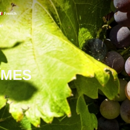
French
ÎMES