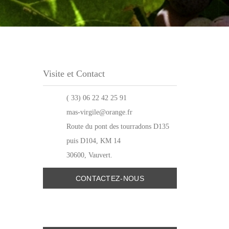
Visite et Contact
( 33)
06 22 42 25 91
mas-virgile@orange.fr
R
oute du pont des tourradons D135
puis D104, KM 14
30600, Vauvert
.
CONTACTEZ-NOUS