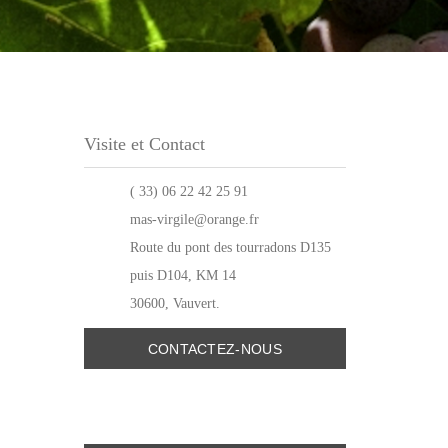
Visite et Contact
( 33)
06 22 42 25 91
mas-virgile@orange.fr
R
oute du pont des tourradons D135
puis D104, KM 14
30600, Vauvert
.
CONTACTEZ-NOUS