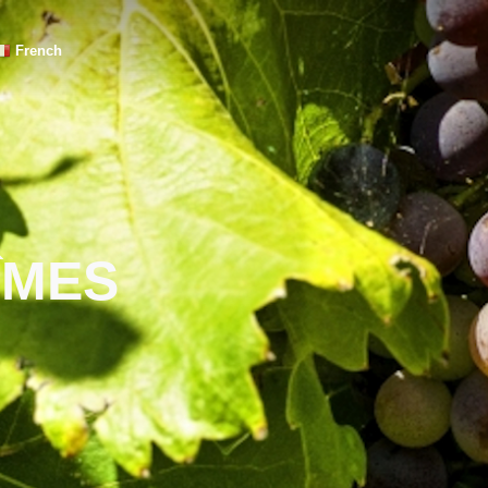
French
ÎMES