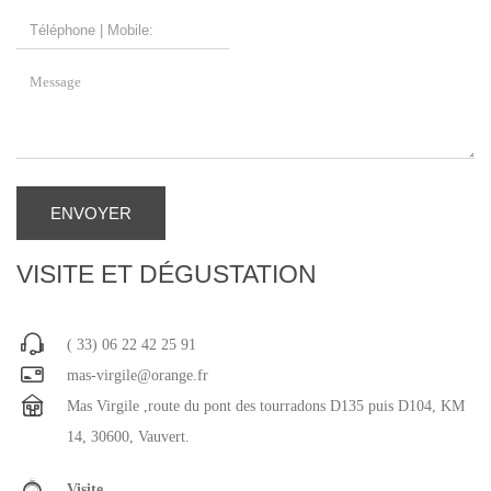
ENVOYER
VISITE ET DÉGUSTATION
( 33)
06 22 42 25 91
mas-virgile@orange.fr
Mas Virgile ,route du pont des tourradons D135 puis D104, KM
14, 30600, Vauvert
.
Visite