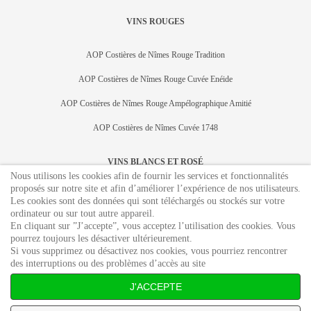
VINS ROUGES
AOP Costières de Nîmes Rouge Tradition
AOP Costières de Nîmes Rouge Cuvée Enéide
AOP Costières de Nîmes Rouge Ampélographique Amitié
AOP Costières de Nîmes Cuvée 1748
VINS BLANCS ET ROSÉ
Nous utilisons les cookies afin de fournir les services et fonctionnalités
proposés sur notre site et afin d’améliorer l’expérience de nos utilisateurs.
AOP Costières de Nîmes Blanc Tradition
Les cookies sont des données qui sont téléchargés ou stockés sur votre
ordinateur ou sur tout autre appareil.
AOP Costières de Nîmes Perle Blanche
En cliquant sur ”J’accepte”, vous acceptez l’utilisation des cookies. Vous
pourrez toujours les désactiver ultérieurement.
Si vous supprimez ou désactivez nos cookies, vous pourriez rencontrer
LIENS UTILES
des interruptions ou des problèmes d’accès au site
J'ACCEPTE
Accueil
Domaine
Nos Vins
Contact