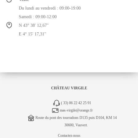
Du lundi au vendredi : 09:00-19:00
Samedi : 09:00-12:00
N 43° 38' 12,67''
E 4° 15' 17,31''
CHÂTEAU VIRGILE
( 33)
06 22 42 25 91
mas-virgile@orange.fr
R
oute du pont des tourradons D135 puis D104, KM 14
30600, Vauvert
.
Contactez-nous